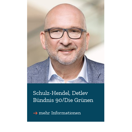
n.de
www.anne-kura.de
Schulz-Hendel, Detlev
Bündnis 90/Die Grünen
Vorsitzender der Fraktion
Bündnis 90/Die Grünen
mehr Informationen
Fraktionsvorsitz
0511 3030-3308