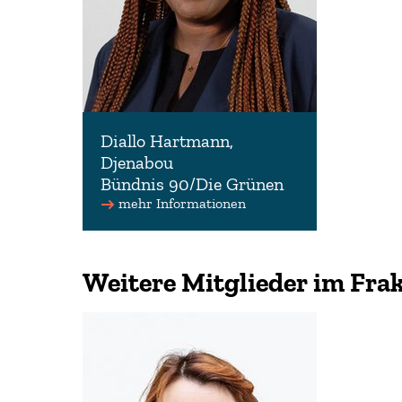
Diallo Hartmann,
Djenabou
Bündnis 90/Die Grünen
Schatzmeisterin der Fraktion
mehr Informationen
Bündnis 90/Die Grünen
Weitere Mitglieder im Fra
0511 3030-3317
djenabou.diallohartmann(at)l
t.niedersachsen.de
www.diallo-hartmann.de