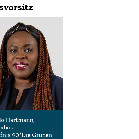
svorsitz
llo Hartmann,
nabou
dnis 90/Die Grünen