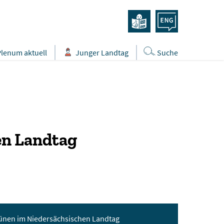
Plenum aktuell
Junger Landtag
Suche
en Landtag
rünen im Niedersächsischen Landtag