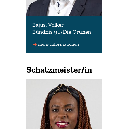
Bajus, Volker
Bündnis 90/Die Grünen
Parl. Geschäftsführer der
Fraktion Bündnis 90/Die Grünen
mehr Informationen
0541 8009214
(Wahlkreisbüro)
Schatzmeister/in
volker.bajus(at)lt.niedersachs
en.de
www.volker-bajus.de