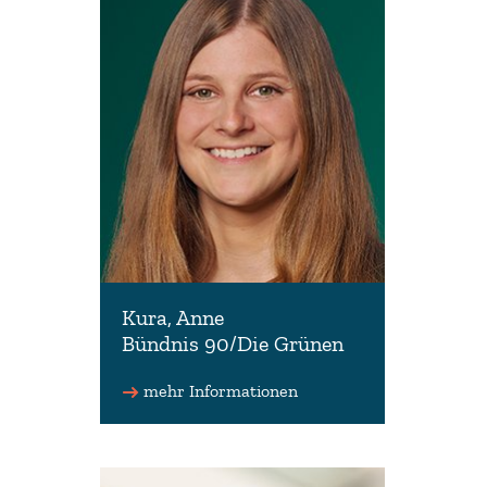
Kura, Anne
Bündnis 90/Die Grünen
Vorsitzende der Fraktion
Bündnis 90/Die Grünen
mehr Informationen
Fraktionsvorsitz
0511 3030-3319
anne.kura(at)lt.niedersachse