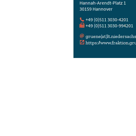
Hannah-Arendt-Platz 1
30159 Hannover
+49 (
0)511 3030-4201
+49 (
0)511 3030-994201
gruene(at)lt.niedersach
https://www.fraktion.g