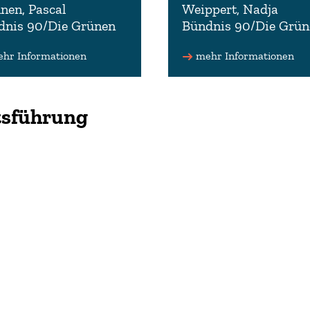
nen, Pascal
Weippert, Nadja
dnis 90/Die Grünen
Bündnis 90/Die Grün
tzender des
Beisitzerin im Erweiterten
usausschusses
Vorstand der Fraktion Bünd
hr Informationen
mehr Informationen
tzender im Erweiterten
90/Die Grünen.
ionsvorstand der Fraktion
nis 90/Die Grünen
0511 3030-3333
tsführung
nadja.weippert(at)lt.nie
11 3030-3322 (Büro)
chsen.de
scal.mennen(at)lt.niedersa
www.nadja-weippert.de
sen.de (Büro)
w.pascal-mennen.de