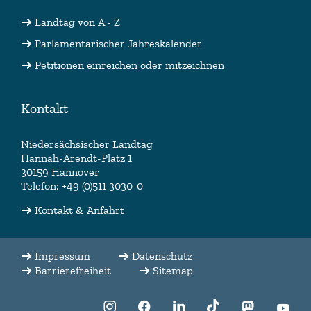
Landtag von A - Z
Parlamentarischer Jahreskalender
Petitionen einreichen oder mitzeichnen
Kontakt
Niedersächsischer Landtag
Hannah-Arendt-Platz 1
30159 Hannover
Telefon: +49 (0)511 3030-0
Kontakt & Anfahrt
Impressum
Datenschutz
Barrierefreiheit
Sitemap
f:translate(key:
f:translate(key:
f:translate(key:
f:translate(key:
f:translate(
f:tr