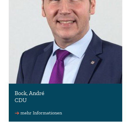
Bock, André
CDU
Vorsitzender des Wahlprüfungsausschusses
mehr Informationen
0170 8381082 (Büro)
a.bock(at)andrebock.de