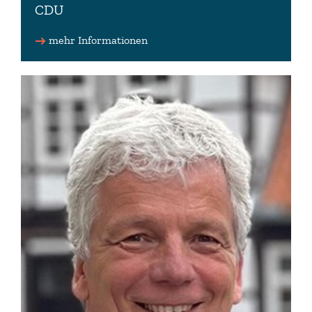
CDU
Schriftführer des Niedersächsischen Landtages
mehr Informationen
04792 9519170
axel(at)miesner.de
www.axel-miesner.de