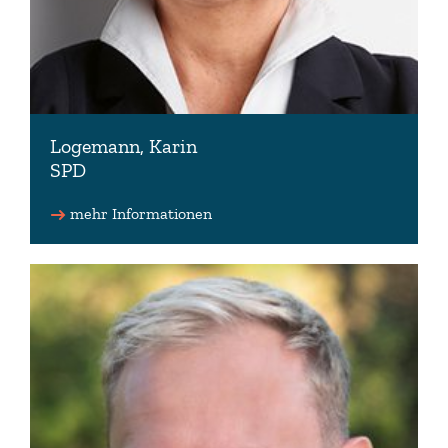
Logemann, Karin
SPD
mehr Informationen
04406 972398 (Wahlkreisbüro)
kontakt(at)karin-logemann.info (Wahlkreisbüro)
www.karin-logemann.info