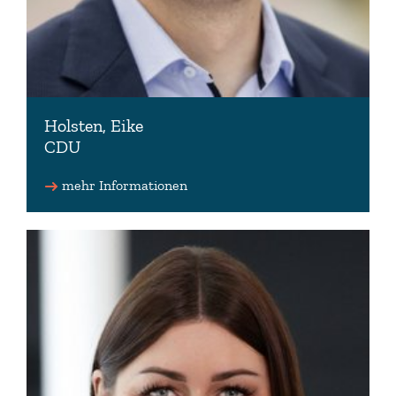
Holsten, Eike
CDU
mehr Informationen
04297 8179479 (Wahlkreisbüro)
e.holsten(at)eike-holsten.de
www.eike-holsten.de