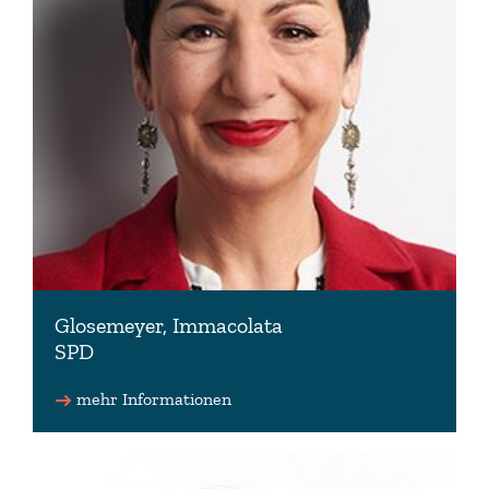
Glosemeyer, Immacolata
SPD
Stellv. Vorsitzende der SPD-Fraktion
mehr Informationen
05361 8905291
info(at)immacolata-glosemeyer.de
www.immacolata-glosemeyer.de