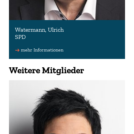
Watermann, Ulrich
SPD
Stellv. Vorsitzender der SPD-Fraktion
Vorsitzender der Kommission zu Fragen der
mehr Informationen
Migration und Teilhabe
Stellv. Vorsitzender des Wahlprüfungsausschusses
Weitere Mitglieder
05151 1073397 (Wahlkreisbüro)
info(at)ulrich-watermann.de
www.ulrich-watermann.de