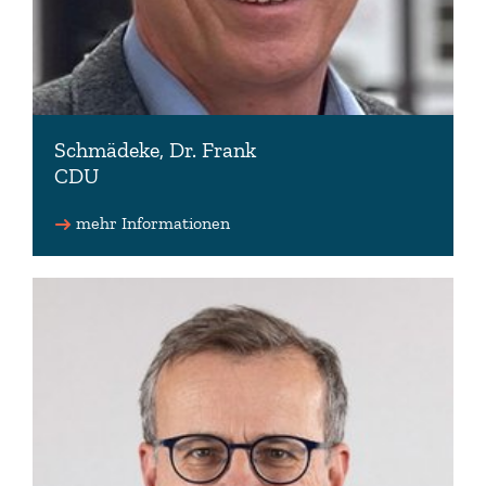
Schmädeke, Dr. Frank
CDU
Vorsitzender des Ausschusses für Ernährung,
Landwirtschaft und Verbraucherschutz
mehr Informationen
05024 880314
kontakt(at)frank-schmaedeke.de
www.frank-schmaedeke.de