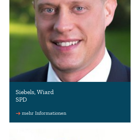
Siebels, Wiard
SPD
Parl. Geschäftsführer der SPD-Fraktion
mehr Informationen
04941 3387 (Wahlkreisbüro)
info(at)wiard-siebels.de
www.wiard-siebels.de