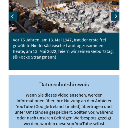
Zurück
Vorwärts
Vor 75 Jahren, am 13. Mai 1947, trat der erste frei
La
.
gewählte Niedersächsische Landtag zusammen,
Fe
heute, am 13. Mai 2022, feiern wir seinen Geburtstag.
S
(© Focke Strangmann)
Datenschutzhinweis
Wenn Sie dieses Video ansehen, werden
Informationen über Ihre Nutzung an den Anbieter
YouTube (Google Ireland Limited) übertragen und
unter Umständen gespeichert. Sollten vor, während
oder nach unseren Beiträgen Werbespots gezeigt
werden, wurden diese von YouTube selbst