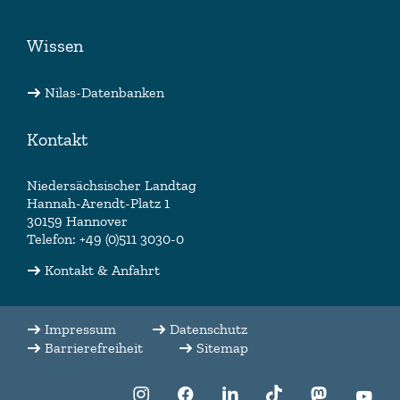
Wissen
Nilas-Datenbanken
Kontakt
Niedersächsischer Landtag
Hannah-Arendt-Platz 1
30159 Hannover
Telefon: +49 (0)511 3030-0
Kontakt & Anfahrt
Impressum
Datenschutz
Barrierefreiheit
Sitemap
f:translate(key:
f:translate(key:
f:translate(key:
f:translate(key:
f:translate(
f:tr