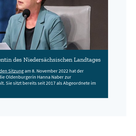
entin des Niedersächsischen Landtages
den Sitzung
am 8. November 2022 hat der
die Oldenburgerin Hanna Naber zur
. Sie sitzt bereits seit 2017 als Abgeordnete im