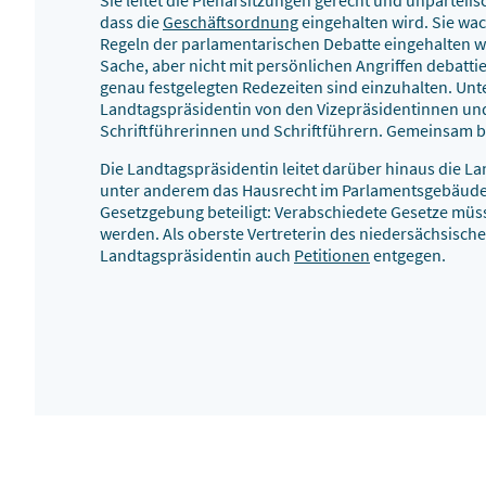
Sie leitet die Plenarsitzungen gerecht und unparteiisc
dass die
Geschäftsordnung
eingehalten wird. Sie wac
Regeln der parlamentarischen Debatte eingehalten we
Sache, aber nicht mit persönlichen Angriffen debatti
genau festgelegten Redezeiten sind einzuhalten. Unte
Landtagspräsidentin von den Vizepräsidentinnen un
Schriftführerinnen und Schriftführern. Gemeinsam b
Die Landtagspräsidentin leitet darüber hinaus die L
unter anderem das Hausrecht im Parlamentsgebäude au
Gesetzgebung beteiligt: Verabschiedete Gesetze müs
werden. Als oberste Vertreterin des niedersächsisch
Landtagspräsidentin auch
Petitionen
entgegen.