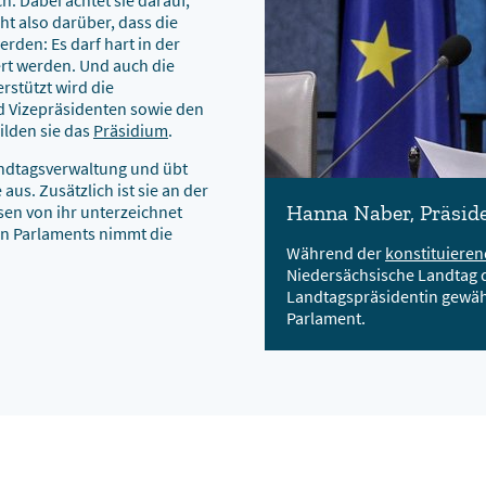
h. Dabei achtet sie darauf,
ht also darüber, dass die
rden: Es darf hart in der
ert werden. Und auch die
rstützt wird die
d Vizepräsidenten sowie den
ilden sie das
Präsidium
.
andtagsverwaltung und übt
s. Zusätzlich ist sie an der
Hanna Naber, Präsid
sen von ihr unterzeichnet
en Parlaments nimmt die
Während der
konstituieren
Niedersächsische Landtag 
Landtagspräsidentin gewählt
Parlament.