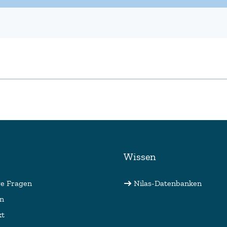
Wissen
ge Fragen
Nilas-Datenbanken
on
kt