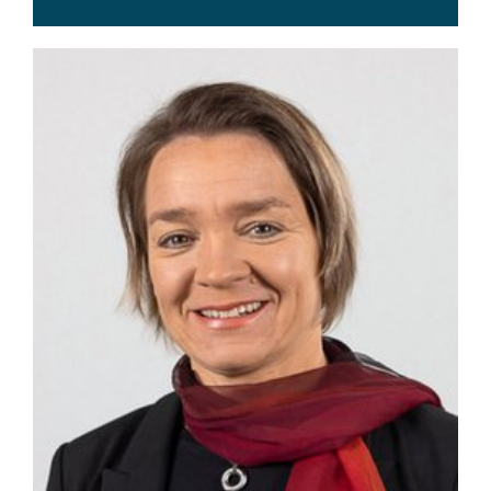
0170 8381082 (Büro)
a.bock(at)andrebock.de
www.andrebock.de