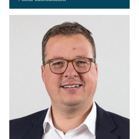
05522 3159595 (Wahlkreisbüro)
buero(at)alexander-saade.de (Wahlkreisbüro)
www.alexander-saade.de