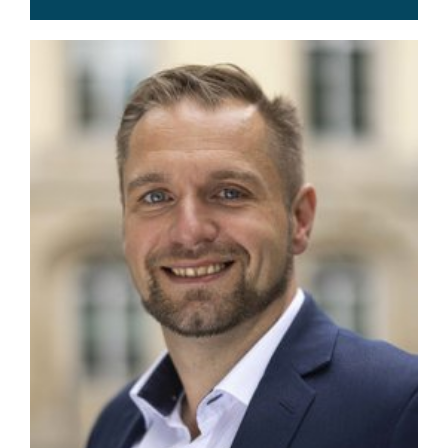
0511 3030-3321
michael.luehmann(at)lt.niedersachsen.de
www.michaelluehmann.de