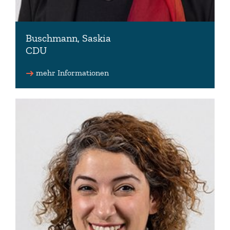
Buschmann, Saskia
CDU
mehr Informationen
04941 6045496 (Wahlkreisbüro)
saskia.buschmann(at)lt.niedersachsen.de