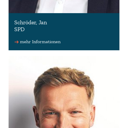
Schröder, Jan
SPD
Stellv. Vorsitz Ausschuss für Rechts- und
Verfassungsfragen, Stellv. Vorsitz UA Justizvollzug
mehr Informationen
und Straffälligenhilfe, Stellv. Vorsitz Ausschuss für
Bundes- und Europaangelegenheiten und
Regionale Entwicklung
05331 9061726 (Wahlkreisbüro)
kontakt(at)janschroeder-spd.de
www.janschroeder-spd.de