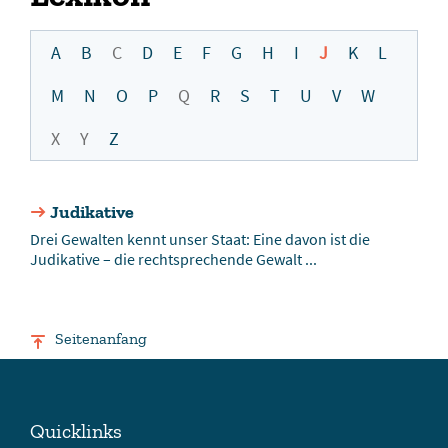
A
B
C
D
E
F
G
H
I
J
K
L
M
N
O
P
Q
R
S
T
U
V
W
X
Y
Z
Judikative
Drei Gewalten kennt unser Staat: Eine davon ist die
Judikative – die rechtsprechende Gewalt ...
Seitenanfang
Quicklinks