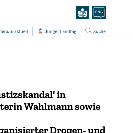
Plenum aktuell
Junger Landtag
Suche
stizskandal' in
sterin Wahlmann sowie
anisierter Drogen- und