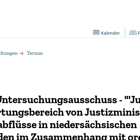
Kalender
altungen
Termin
Untersuchungsausschuss - "'Ju
tungsbereich von Justizmini
bflüsse in niedersächsischen
den im Zusammenhang mit org