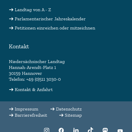
Landtag von A - Z
Parlamentarischer Jahreskalender
Petitionen einreichen oder mitzeichnen
Kontakt
Niedersächsischer Landtag
Hannah-Arendt-Platz 1
30159 Hannover
Telefon: +49 (0)511 3030-0
Kontakt & Anfahrt
Impressum
Datenschutz
Barrierefreiheit
Sitemap
f:translate(key:
f:translate(key:
f:translate(key:
f:translate(key:
f:translate(
f:tr