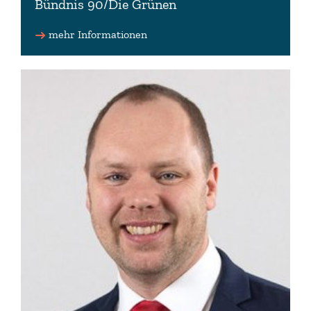
Bündnis 90/Die Grünen
Vorsitzender des Kultusausschusses
Beisitzender im Erweiterten Fraktionsvorstand der
mehr Informationen
Fraktion Bündnis 90/Die Grünen
Fraktionsmitglied
0511 3030-3322 (Büro)
pascal.mennen(at)lt.niedersachsen.de (Büro)
www.pascal-mennen.de