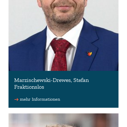
Marzischewski-Drewes, Stefan
Fraktionslos
marzi-mdl(at)gmx.de (privat)
mehr Informationen
www.stefan-marzischewski.de