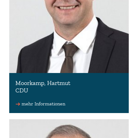
Moorkamp, Hartmut
CDU
Fraktionsmitglied
mehr Informationen
04961 4024
hartmut.moorkamp(at)lt.niedersachsen.de
www.hartmut-moorkamp.de