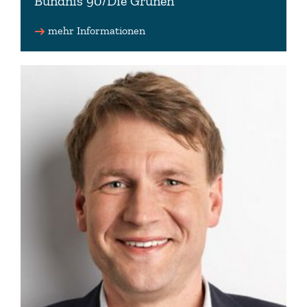
Bündnis 90/Die Grünen
Vizepräsidentin des Niedersächsischen Landtages
Mitglied im Fraktionsvorstand von Bündnis/Die
mehr Informationen
Grünen
Fraktionsmitglied
0511 3030-3324 (Büro)
tanja.meyer(at)lt.niedersachsen.de (Büro)
www.tanjameyergruen.de