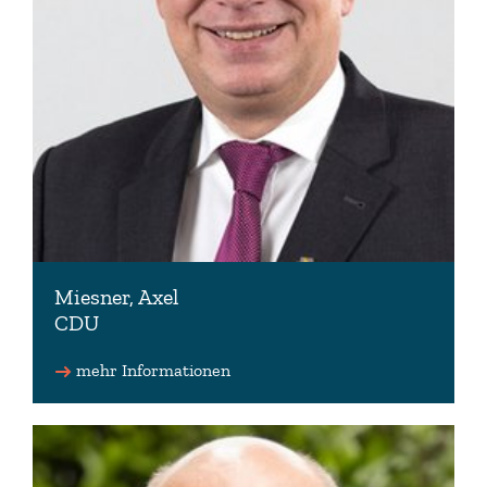
Miesner, Axel
CDU
Schriftführer des Niedersächsischen Landtages
Fraktionsmitglied
mehr Informationen
04792 9519170
axel(at)miesner.de
www.axel-miesner.de