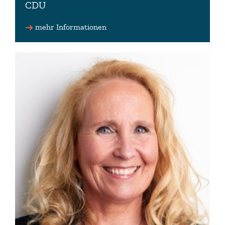
CDU
Fraktionsmitglied
mehr Informationen
0511 53079800 (Wahlkreisbüro)
info(at)martina-machulla.de
www.martina-machulla.de