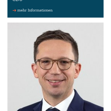
Fraktionsmitglied
mehr Informationen
04281 9536052 (Wahlkreisbüro)
marco.mohrmann(at)lt.niedersachsen.de (Büro)
www.marco-mohrmann.de