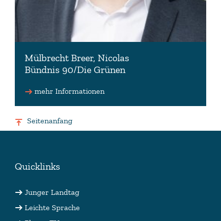
Mülbrecht Breer, Nicolas
Bündnis 90/Die Grünen
Fraktionsmitglied
mehr Informationen
0511 3030-3334 (Büro)
Nicolas.MuelbrechtBreer(at)lt.niedersachsen.de
(Büro)
Seitenanfang
Quicklinks
Junger Landtag
Leichte Sprache