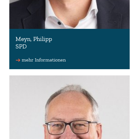
Meyn, Philipp
SPD
Fraktionsmitglied
mehr Informationen
04131 232859 (Wahlkreisbüro)
moin(at)philipp-meyn.de
www.philipp-meyn.de