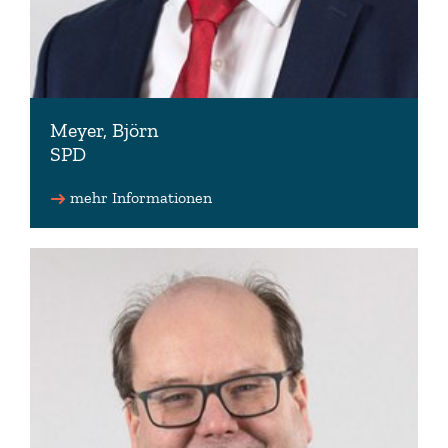
Meyer, Björn
SPD
Fraktionsmitglied
mehr Informationen
04403 2005 (Wahlkreisbüro)
kontakt(at)bjoern-meyer.info (Wahlkreisbüro)
www.bjoern-meyer.info