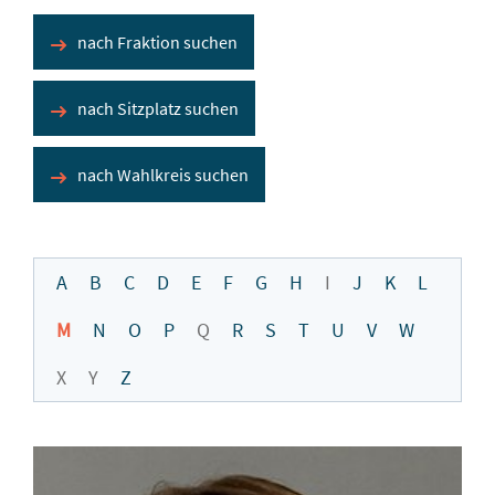
nach Fraktion suchen
nach Sitzplatz suchen
nach Wahlkreis suchen
A
B
C
D
E
F
G
H
I
J
K
L
M
N
O
P
Q
R
S
T
U
V
W
X
Y
Z