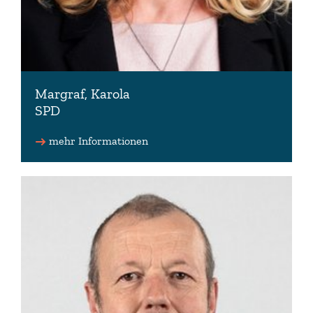
Margraf, Karola
SPD
Fraktionsmitglied
mehr Informationen
0551 27074875 (Wahlkreisbüro)
buero(at)karola-margraf.de (Wahlkreisbüro)
www.karola-margraf.de