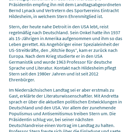
Präsidentin empfing ihn mit dem Landtagsabgeordneten
Bernd Lynack und Vertretern des Sportvereins Eintracht
Hildesheim, in welchem Stern Ehrenmitglied ist.
Stern, der heute nahe Detroit in den USA lebt, reist
regelmäßig nach Deutschland. Sein Onkel hatte ihn 1937
als 15-Jährigen in Amerika aufgenommen und ihm so das
Leben gerettet. Als Angehöriger einer Spezialeinheit der
US-Streitkräfte, den „Ritchie Boys“, kam er zurück nach
Europa. Nach dem Krieg studierte er in den USA
Germanistik und wurde 1963 Professor für deutsche
Sprache und Literatur. Kontakt nach Hildesheim pflegt
Stern seit den 1980er Jahren und ist seit 2012
Ehrenbürger.
Im Niedersächsischen Landtag sei er aber erstmals zu
Gast, erklärte der Literaturwissenschaftler. Mit Andretta
sprach er über die aktuellen politischen Entwicklungen in
Deutschland und den USA. Vor allem der zunehmende
Populismus und Antisemitismus treiben Stern um. Die
Präsidentin schlug vor, bei seiner nächsten
Deutschlandreise einen Vortrag im Landtag zu halten.
Professor Stern freute sich über die Einladung und sagte