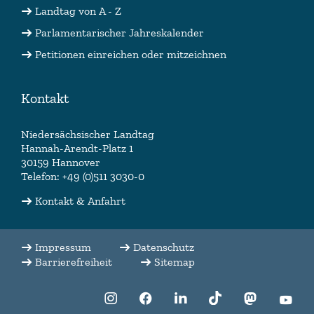
Landtag von A - Z
Parlamentarischer Jahreskalender
Petitionen einreichen oder mitzeichnen
Kontakt
Niedersächsischer Landtag
Hannah-Arendt-Platz 1
30159 Hannover
Telefon: +49 (0)511 3030-0
Kontakt & Anfahrt
Impressum
Datenschutz
Barrierefreiheit
Sitemap
f:translate(key:
f:translate(key:
f:translate(key:
f:translate(key:
f:translate(
f:tr
'LLL:EXT:nlt_base/Resources/Private/La
'LLL:EXT:nlt_base/Resources/Pri
'LLL:EXT:nlt_base/Resour
'LLL:EXT:nlt_base/
'LLL:EXT:n
'LLL