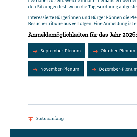
live dabei zu sein. Welche Inhalte thematisiert werde
den Sitzungen fest, wenn die Tagesordnung aufgestel
Interessierte Bürgerinnen und Bürger können die Pl
Besuchertribüne aus verfolgen. Eine Anmeldung ist er
Anmeldemöglichkeiten für das Jahr 2026:
September-Plenum
Oktober-Plenum
November-Plenum
Dezember-Plenu
Seitenanfang