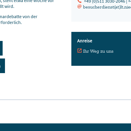
n, steht etwa eine Woche vor
+49 (0)511 3030-2046 | 
lt wird.
besucherdienst(at)lt.ni
enardebatte von der
forderlich.
Anreise
Ihr Weg zu uns
m