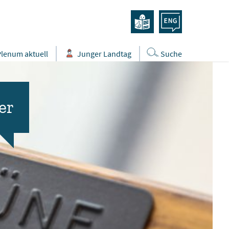
Plenum aktuell
Junger Landtag
Suche
er