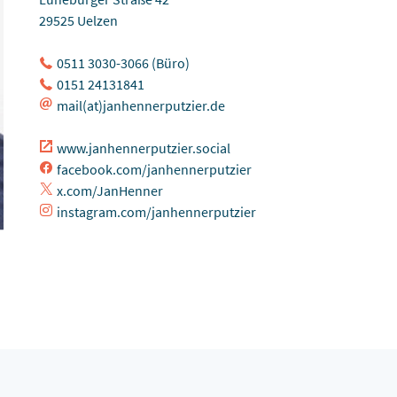
29525 Uelzen
0511 3030-3066 (Büro)
0151 24131841
mail(at)janhennerputzier.de
www.janhennerputzier.social
facebook.com/janhennerputzier
x.com/JanHenner
instagram.com/janhennerputzier