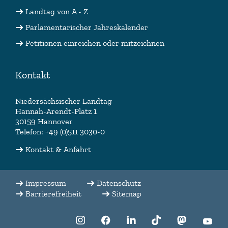
Landtag von A - Z
Parlamentarischer Jahreskalender
Petitionen einreichen oder mitzeichnen
Kontakt
Niedersächsischer Landtag
Hannah-Arendt-Platz 1
30159 Hannover
Telefon: +49 (0)511 3030-0
Kontakt & Anfahrt
Impressum
Datenschutz
Barrierefreiheit
Sitemap
f:translate(key:
f:translate(key:
f:translate(key:
f:translate(key:
f:translate(
f:tr