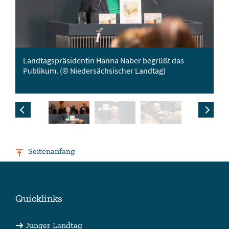
s
Landtagspräsidentin Hanna Naber begrüßt das
Th
g)
Publikum. (© Niedersächsischer Landtag)
Kl
Zurück
Vorwärts
Seitenanfang
Quicklinks
Junger Landtag