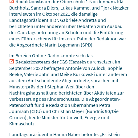
. Ida
Redaktionsteam der Oberschule 1 Nordenham
Buchholz, Sandra Eilers, Lukas Kammel und Tjork Netzker
interviewten im Oktober 2021 die damalige
Landtagspräsidentin Dr. Gabriele Andretta und
berichteten unter anderem über Debatten zum Ausbau
der Ganztagsbetreuung an Schulen und die Einführung
eines Führerscheins für Imkerei. Patin der Redaktion war
die Abgeordnete Marin Logemann (SPD).
Im Bereich Online-Radio konnte sich das
durchsetzen. Im
Redaktionsteam der IGS Hameln
September 2022 befragten Antonie von Aulock, Sophie
Beeke, Valerie Jahn und Meike Kurkowski unter anderem
aus dem Amt scheidende Abgeordnete, sprachen mit
Ministerpräsident Stephan Weil über den
Nachtragshaushalt und berichteten über Aktivitäten zur
Verbesserung des Kinderschutzes. Die Abgeordneten-
Patenschaft für die Redaktion übernahmen Petra
Joumaah (CDU) und Christian Meyer (Bündnis 90/Die
Grünen), heute Minister für Umwelt, Energie und
Klimaschutz.
Landtagspräsidentin Hanna Naber betonte: „Es ist ein