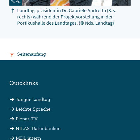
Landtagspräsidentin Dr. Gabriele Andretta (3. v.
rechts) während der Projektvorstellung in der
Portikushalle des Landtages.
(© Nds. Landtag)
Seitenanfang
Quicklinks
Junger Landtag
Leichte Sprache
Plenar-TV
NILAS-Datenbanken
MDL intern