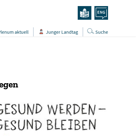
Plenum aktuell
Junger Landtag
Suche
Segen