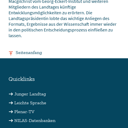
Macgilchrist vom Georg-Eckert-Institut und weiteren
Mitgliedern des Landtages künftige
Entwicklungsmöglichkeiten zu erörtern. Die
Landtagspräsidentin lobte das wichtige Anliegen des
Formats, Ergebnisse aus der Wissenschaft immer wieder
in den politischen Entscheidungsprozess einfließen zu
lassen.
Seitenanfang
Quicklinks
Junger Landtag
Leichte Sprache
Plenar-TV
NILAS-Datenbanken