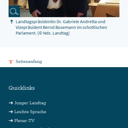
Landtagspräsidentin Dr. Gabriele Andretta und
Vizepräsident Bernd Busemann im schottischen
Parlament.
(© Nds. Landtag)
Seitenanfang
Quicklinks
Junger Landtag
Leichte Sprache
Plenar-TV