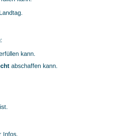
Landtag.
:
rfüllen kann.
icht
abschaffen kann.
st.
 Infos.