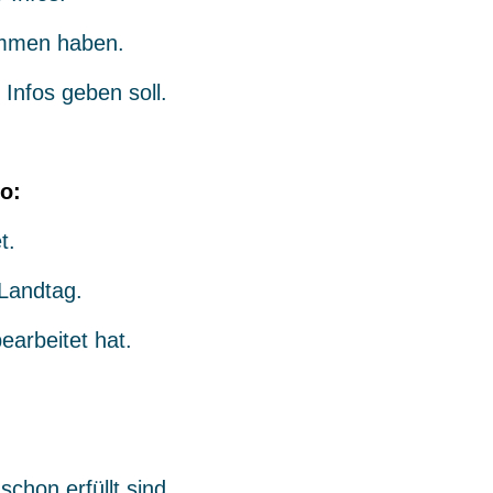
mmen haben.
Infos geben soll.
o:
t.
Landtag.
earbeitet hat.
hon erfüllt sind.