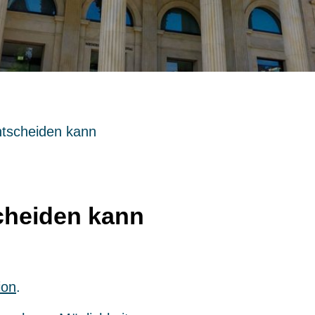
ntscheiden kann
cheiden kann
ion
.