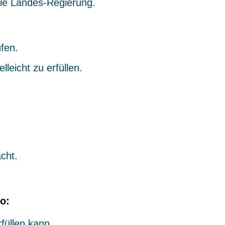
 die Landes-Regierung.
fen.
leicht zu erfüllen.
cht.
o:
füllen kann.